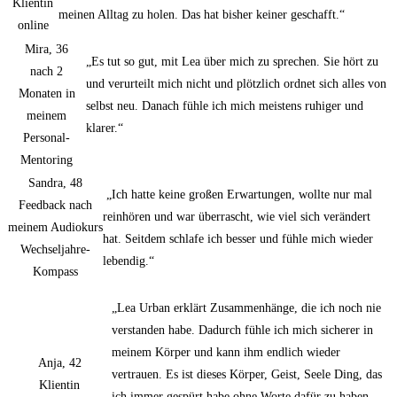
Klientin
meinen Alltag zu holen. Das hat bisher keiner geschafft.“
online
Mira, 36
„Es tut so gut, mit Lea über mich zu sprechen. Sie hört zu
nach 2
und verurteilt mich nicht und plötzlich ordnet sich alles von
Monaten in
selbst neu. Danach fühle ich mich meistens ruhiger und
meinem
klarer.“
Personal-
Mentoring
Sandra, 48
„Ich hatte keine großen Erwartungen, wollte nur mal
Feedback nach
reinhören und war überrascht, wie viel sich verändert
meinem Audiokurs
hat. Seitdem schlafe ich besser und fühle mich wieder
Wechseljahre-
lebendig.“
Kompass
„Lea Urban erklärt Zusammenhänge, die ich noch nie
verstanden habe. Dadurch fühle ich mich sicherer in
meinem Körper und kann ihm endlich wieder
Anja, 42
vertrauen. Es ist dieses Körper, Geist, Seele Ding, das
Klientin
ich immer gespürt habe ohne Worte dafür zu haben.