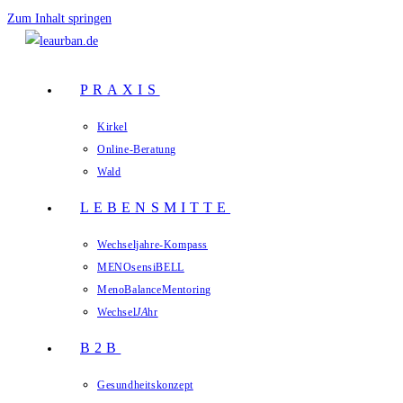
Zum Inhalt springen
PRAXIS
Kirkel
Online-Beratung
Wald
LEBENSMITTE
Wechseljahre-Kompass
MENOsensiBELL
MenoBalanceMentoring
Wechsel
JA
hr
B2B
Gesundheitskonzept