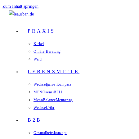
Zum Inhalt springen
PRAXIS
Kirkel
Online-Beratung
Wald
LEBENSMITTE
Wechseljahre-Kompass
MENOsensiBELL
MenoBalanceMentoring
Wechsel
JA
hr
B2B
Gesundheitskonzept